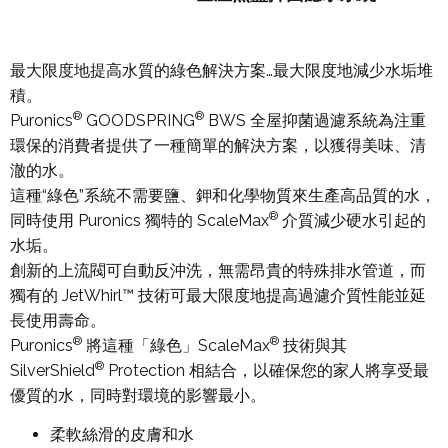
最大限度地提高水質的綠色解決方案…最大限度地減少水垢堆
積。
®
®
Puronics
GOODSPRING
BWS 全屋抑菌過濾系統為注重
環保的消費者提供了一種簡單的解決方案，以獲得美味、清
澈的水。
這種“綠色”系統不需要鹽、鉀和化學物質來生產高品質的水，
®
同時使用 Puronics 獨特的 ScaleMax
介質減少硬水引起的
水垢。
創新的上流閥可自動反沖洗，無需昂貴的特殊排水管道，而
獨有的 JetWhirl™ 技術可最大限度地提高過濾介質性能並延
長使用壽命。
®
®
Puronics
將這種「綠色」ScaleMax
技術與其
®
SilverShield
Protection 相結合，以確保您的家人將享受最
優質的水，同時對環境的影響最小。
柔軟絲滑的皮膚和水