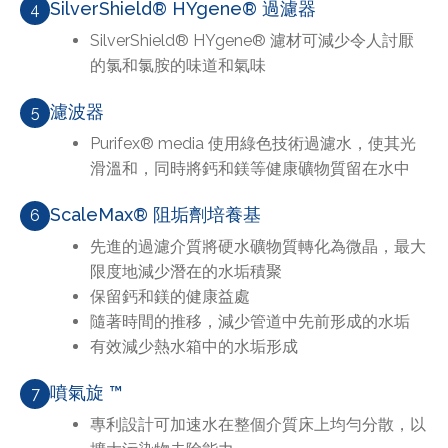
SilverShield® HYgene® 過濾器
4
SilverShield® HYgene® 濾材可減少令人討厭
的氯和氯胺的味道和氣味
濾波器
5
Purifex® media 使用綠色技術過濾水，使其光
滑溫和，同時將鈣和鎂等健康礦物質留在水中
ScaleMax® 阻垢劑培養基
6
先進的過濾介質將硬水礦物質轉化為微晶，最大
限度地減少潛在的水垢積聚
保留鈣和鎂的健康益處
隨著時間的推移，減少管道中先前形成的水垢
有效減少熱水箱中的水垢形成
噴氣旋 ™
7
專利設計可加速水在整個介質床上均勻分散，以