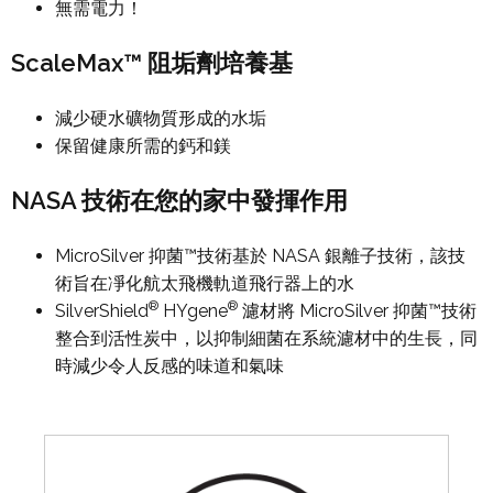
無需電力！
ScaleMax™ 阻垢劑培養基
減少硬水礦物質形成的水垢
保留健康所需的鈣和鎂
NASA 技術在您的家中發揮作用
MicroSilver 抑菌™技術基於 NASA 銀離子技術，該技
術旨在凈化航太飛機軌道飛行器上的水
®
®
SilverShield
HYgene
濾材將 MicroSilver 抑菌™技術
整合到活性炭中，以抑制細菌在系統濾材中的生長，同
時減少令人反感的味道和氣味