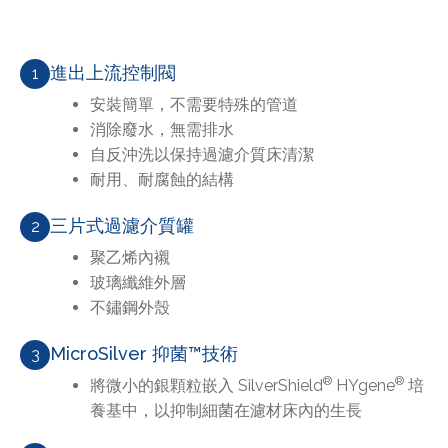
進出上流控制閥
1
安裝簡單，不需要特殊的管道
消除廢水，無需排水
自反沖洗以保持過濾介質床清潔
耐用、耐腐蝕的結構
三片式過濾介質罐
2
聚乙烯內襯
玻璃纖維外層
不鏽鋼外殼
MicroSilver 抑菌™技術
3
®
®
將微小的銀顆粒嵌入 SilverShield
HYgene
培
養基中，以抑制細菌在濾材床內的生長