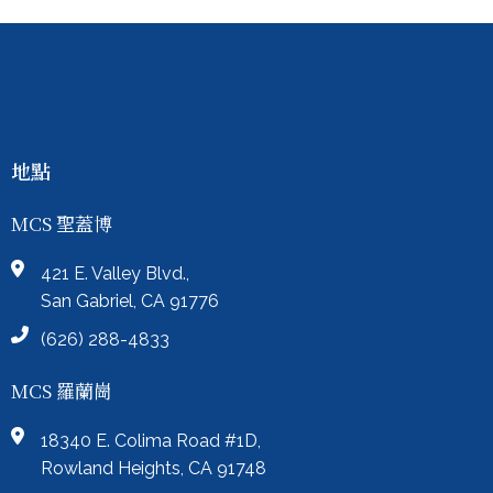
地點
MCS 聖蓋博
421 E. Valley Blvd.,
San Gabriel, CA 91776
(626) 288-4833
MCS 羅蘭崗
18340 E. Colima Road #1D,
Rowland Heights, CA 91748